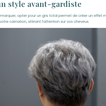
un style avant-gardiste
émarquer, opter pour un gris total permet de créer un effet
otre carnation, attirant l’attention sur vos cheveux.