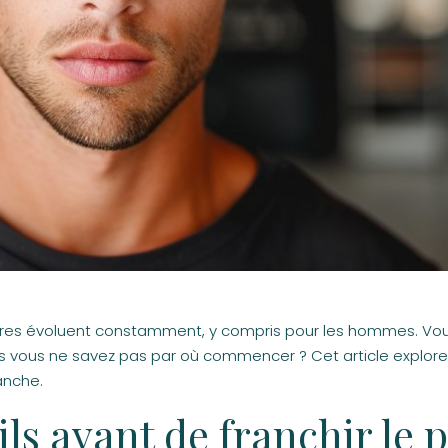
laires évoluent constamment, y compris pour les hommes. Vo
s vous ne savez pas par où commencer ? Cet article explor
lanche.
ls avant de franchir le 