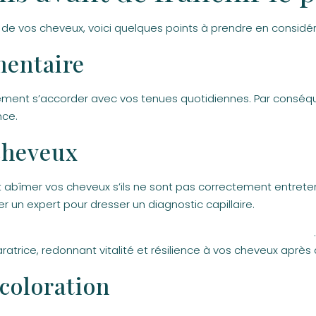
 de vos cheveux, voici quelques points à prendre en considér
imentaire
lement s’accorder avec vos tenues quotidiennes. Par conséqu
nce.
 cheveux
t abîmer vos cheveux s’ils ne sont pas correctement entreten
er un expert pour dresser un diagnostic capillaire.
n miracle sans produits chimiques pour cheveux très abîmés
aratrice, redonnant vitalité et résilience à vos cheveux après
 coloration